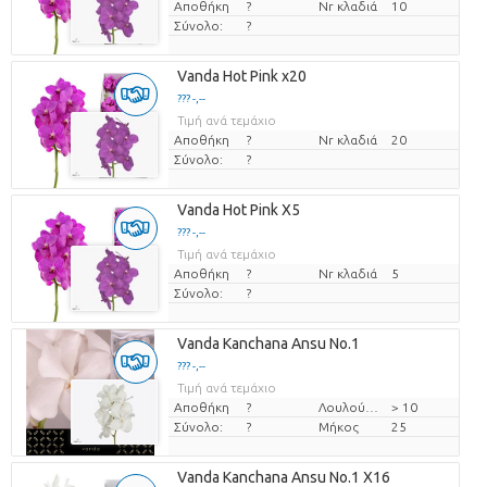
Αποθήκη
?
Nr κλαδιά
10
Σύνολο:
?
Vanda Hot Pink x20
??? -,--
Τιμή ανά τεμάχιο
Αποθήκη
?
Nr κλαδιά
20
Σύνολο:
?
Vanda Hot Pink X5
??? -,--
Τιμή ανά τεμάχιο
Αποθήκη
?
Nr κλαδιά
5
Σύνολο:
?
Vanda Kanchana Ansu No.1
??? -,--
Τιμή ανά τεμάχιο
Αποθήκη
?
Λουλούδι διαμ
> 10
Σύνολο:
?
Μήκος
25
Vanda Kanchana Ansu No.1 X16