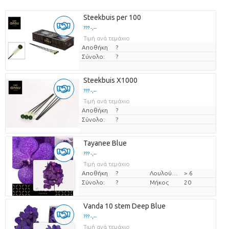
Steekbuis per 100
??? -,--
Τιμή ανά τεμάχιο
Αποθήκη
?
Σύνολο:
?
Steekbuis X1000
??? -,--
Τιμή ανά τεμάχιο
Αποθήκη
?
Σύνολο:
?
Tayanee Blue
??? -,--
Τιμή ανά τεμάχιο
Αποθήκη
?
Λουλούδι διαμ
> 6
Σύνολο:
?
Μήκος
20
Vanda 10 stem Deep Blue
??? -,--
Τιμή ανά τεμάχιο