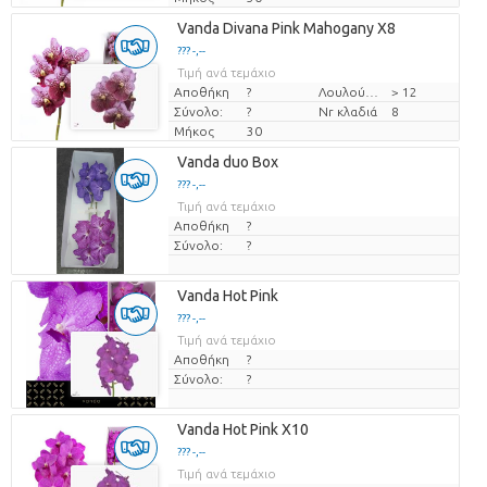
Vanda Divana Pink Mahogany X8
??? -,--
Τιμή ανά τεμάχιο
Αποθήκη
?
Λουλούδι διαμ
> 12
Σύνολο:
?
Nr κλαδιά
8
Μήκος
30
Vanda duo Box
??? -,--
Τιμή ανά τεμάχιο
Αποθήκη
?
Σύνολο:
?
Vanda Hot Pink
??? -,--
Τιμή ανά τεμάχιο
Αποθήκη
?
Σύνολο:
?
Vanda Hot Pink X10
??? -,--
Τιμή ανά τεμάχιο