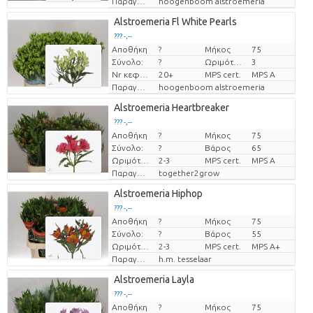
Παραγωγός
hoogenboom alstroemeria
Alstroemeria Fl White Pearls
??? -,--
Αποθήκη
?
Μήκος
75
Τιμή ανά τεμάχιο
Σύνολο:
?
Ωριμότητα
3
Nr κεφάλια
20+
MPS cert.
MPS A
Παραγωγός
hoogenboom alstroemeria
Alstroemeria Heartbreaker
??? -,--
Αποθήκη
?
Μήκος
75
Τιμή ανά τεμάχιο
Σύνολο:
?
Βάρος
65
Ωριμότητα
2-3
MPS cert.
MPS A
Παραγωγός
together2grow
Alstroemeria Hiphop
??? -,--
Αποθήκη
?
Μήκος
75
Τιμή ανά τεμάχιο
Σύνολο:
?
Βάρος
55
Ωριμότητα
2-3
MPS cert.
MPS A+
Παραγωγός
h.m. tesselaar
Alstroemeria Layla
??? -,--
Αποθήκη
?
Μήκος
75
Τιμή ανά τεμάχιο