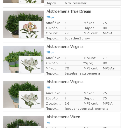
Παραγωγός
h.m. tesselaar
Alstroemeria True Dream
??? -,--
Αποθήκη
?
Μήκος
75
Τιμή ανά τεμάχιο
Σύνολο:
?
Βάρος
80
Ωριμότητα
2-3
MPS cert.
MPS A
Παραγωγός
together2grow
Alstroemeria Virginia
??? -,--
Αποθήκη
?
Ωριμότητα
2-3
Τιμή ανά τεμάχιο
Σύνολο:
?
Ύψος μεταφοράς
80
Μήκος
70
MPS cert.
MPS A+
Παραγωγός
tesselaar alstroemeria
Alstroemeria Virginia
??? -,--
Αποθήκη
?
Μήκος
75
Τιμή ανά τεμάχιο
Σύνολο:
?
Βάρος
75
Ωριμότητα
2-3
MPS cert.
MPS A
Παραγωγός
hoogenboom alstroemeria
Alstroemeria Vixen
??? -,--