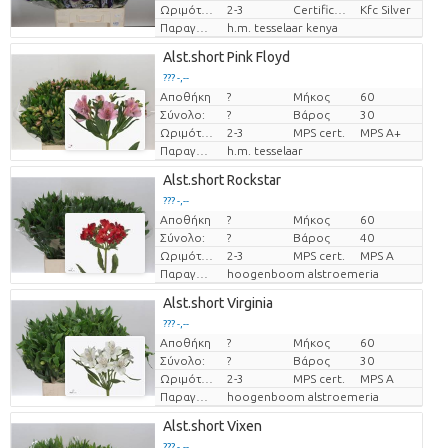
Ωριμότητα
2-3
Certificaten Kenya Flower Counsel
Kfc Silver
Παραγωγός
h.m. tesselaar kenya
Alst.short Pink Floyd
??? -,--
Αποθήκη
?
Μήκος
60
Τιμή ανά τεμάχιο
Σύνολο:
?
Βάρος
30
Ωριμότητα
2-3
MPS cert.
MPS A+
Παραγωγός
h.m. tesselaar
Alst.short Rockstar
??? -,--
Αποθήκη
?
Μήκος
60
Τιμή ανά τεμάχιο
Σύνολο:
?
Βάρος
40
Ωριμότητα
2-3
MPS cert.
MPS A
Παραγωγός
hoogenboom alstroemeria
Alst.short Virginia
??? -,--
Αποθήκη
?
Μήκος
60
Τιμή ανά τεμάχιο
Σύνολο:
?
Βάρος
30
Ωριμότητα
2-3
MPS cert.
MPS A
Παραγωγός
hoogenboom alstroemeria
Alst.short Vixen
??? -,--