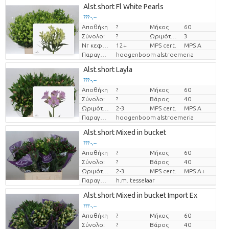
Alst.short Fl White Pearls
??? -,--
Αποθήκη
?
Μήκος
60
Τιμή ανά τεμάχιο
Σύνολο:
?
Ωριμότητα
3
Nr κεφάλια
12+
MPS cert.
MPS A
Παραγωγός
hoogenboom alstroemeria
Alst.short Layla
??? -,--
Αποθήκη
?
Μήκος
60
Τιμή ανά τεμάχιο
Σύνολο:
?
Βάρος
40
Ωριμότητα
2-3
MPS cert.
MPS A
Παραγωγός
hoogenboom alstroemeria
Alst.short Mixed in bucket
??? -,--
Αποθήκη
?
Μήκος
60
Τιμή ανά τεμάχιο
Σύνολο:
?
Βάρος
40
Ωριμότητα
2-3
MPS cert.
MPS A+
Παραγωγός
h.m. tesselaar
Alst.short Mixed in bucket Import Ex
??? -,--
Αποθήκη
?
Μήκος
60
Τιμή ανά τεμάχιο
Σύνολο:
?
Βάρος
40