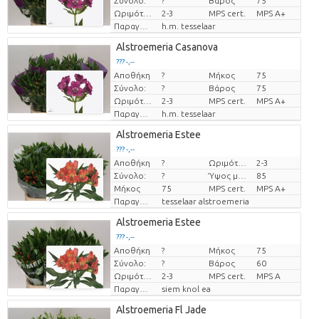
Σύνολο:
?
Βάρος
75
Ωριμότητα
2-3
MPS cert.
MPS A+
Παραγωγός
h.m. tesselaar
Alstroemeria Casanova
??? -,--
Αποθήκη
?
Μήκος
75
Τιμή ανά τεμάχιο
Σύνολο:
?
Βάρος
75
Ωριμότητα
2-3
MPS cert.
MPS A+
Παραγωγός
h.m. tesselaar
Alstroemeria Estee
??? -,--
Αποθήκη
?
Ωριμότητα
2-3
Τιμή ανά τεμάχιο
Σύνολο:
?
Ύψος μεταφοράς
85
Μήκος
75
MPS cert.
MPS A+
Παραγωγός
tesselaar alstroemeria
Alstroemeria Estee
??? -,--
Αποθήκη
?
Μήκος
75
Τιμή ανά τεμάχιο
Σύνολο:
?
Βάρος
60
Ωριμότητα
2-3
MPS cert.
MPS A
Παραγωγός
siem knol ea
Alstroemeria Fl Jade