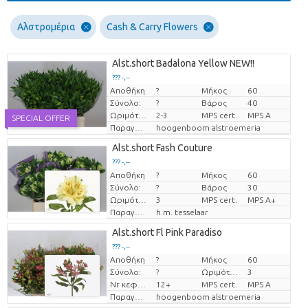
Αλστρομέρια
Cash & Carry Flowers
Alst.short Badalona Yellow NEW!!
??? -,--
Αποθήκη
?
Μήκος
60
Τιμή ανά τεμάχιο
Σύνολο:
?
Βάρος
40
Ωριμότητα
2-3
MPS cert.
MPS A
SPECIAL OFFER
Παραγωγός
hoogenboom alstroemeria
Alst.short Fash Couture
??? -,--
Αποθήκη
?
Μήκος
60
Τιμή ανά τεμάχιο
Σύνολο:
?
Βάρος
30
Ωριμότητα
3
MPS cert.
MPS A+
Παραγωγός
h.m. tesselaar
Alst.short Fl Pink Paradiso
??? -,--
Αποθήκη
?
Μήκος
60
Τιμή ανά τεμάχιο
Σύνολο:
?
Ωριμότητα
3
Nr κεφάλια
12+
MPS cert.
MPS A
Παραγωγός
hoogenboom alstroemeria