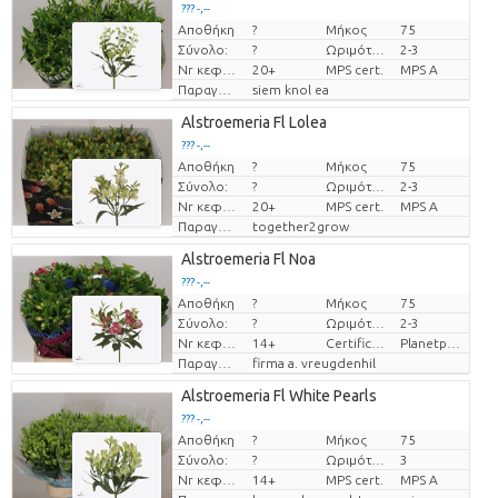
??? -,--
Αποθήκη
?
Μήκος
75
Τιμή ανά τεμάχιο
Σύνολο:
?
Ωριμότητα
2-3
Nr κεφάλια
20+
MPS cert.
MPS A
Παραγωγός
siem knol ea
Alstroemeria Fl Lolea
??? -,--
Αποθήκη
?
Μήκος
75
Τιμή ανά τεμάχιο
Σύνολο:
?
Ωριμότητα
2-3
Nr κεφάλια
20+
MPS cert.
MPS A
Παραγωγός
together2grow
Alstroemeria Fl Noa
??? -,--
Αποθήκη
?
Μήκος
75
Τιμή ανά τεμάχιο
Σύνολο:
?
Ωριμότητα
2-3
Nr κεφάλια
14+
Certificaten Milieukeur
Planetproof
Παραγωγός
firma a. vreugdenhil
Alstroemeria Fl White Pearls
??? -,--
Αποθήκη
?
Μήκος
75
Τιμή ανά τεμάχιο
Σύνολο:
?
Ωριμότητα
3
Nr κεφάλια
14+
MPS cert.
MPS A