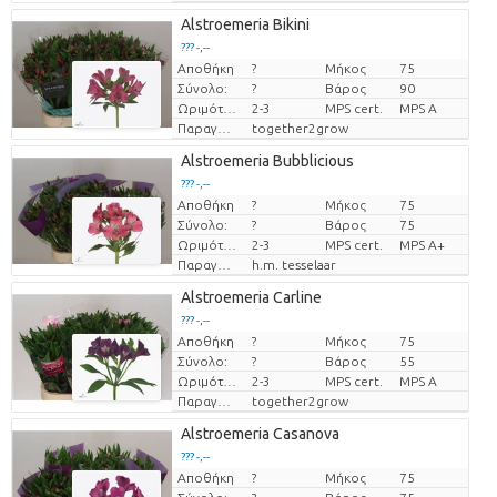
Alstroemeria Bikini
??? -,--
Αποθήκη
?
Μήκος
75
Τιμή ανά τεμάχιο
Σύνολο:
?
Βάρος
90
Ωριμότητα
2-3
MPS cert.
MPS A
Παραγωγός
together2grow
Alstroemeria Bubblicious
??? -,--
Αποθήκη
?
Μήκος
75
Τιμή ανά τεμάχιο
Σύνολο:
?
Βάρος
75
Ωριμότητα
2-3
MPS cert.
MPS A+
Παραγωγός
h.m. tesselaar
Alstroemeria Carline
??? -,--
Αποθήκη
?
Μήκος
75
Τιμή ανά τεμάχιο
Σύνολο:
?
Βάρος
55
Ωριμότητα
2-3
MPS cert.
MPS A
Παραγωγός
together2grow
Alstroemeria Casanova
??? -,--
Αποθήκη
?
Μήκος
75
Τιμή ανά τεμάχιο