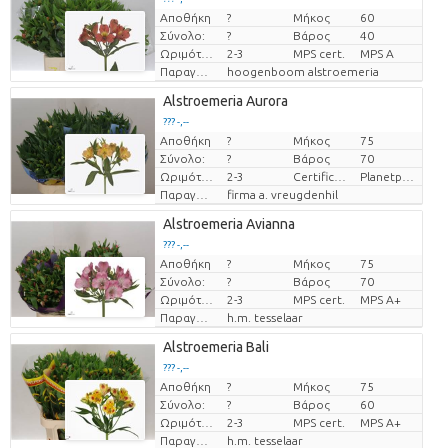
Αποθήκη
?
Μήκος
60
Τιμή ανά τεμάχιο
Σύνολο:
?
Βάρος
40
Ωριμότητα
2-3
MPS cert.
MPS A
Παραγωγός
hoogenboom alstroemeria
Alstroemeria Aurora
??? -,--
Αποθήκη
?
Μήκος
75
Τιμή ανά τεμάχιο
Σύνολο:
?
Βάρος
70
Ωριμότητα
2-3
Certificaten Milieukeur
Planetproof
Παραγωγός
firma a. vreugdenhil
Alstroemeria Avianna
??? -,--
Αποθήκη
?
Μήκος
75
Τιμή ανά τεμάχιο
Σύνολο:
?
Βάρος
70
Ωριμότητα
2-3
MPS cert.
MPS A+
Παραγωγός
h.m. tesselaar
Alstroemeria Bali
??? -,--
Αποθήκη
?
Μήκος
75
Τιμή ανά τεμάχιο
Σύνολο:
?
Βάρος
60
Ωριμότητα
2-3
MPS cert.
MPS A+
Παραγωγός
h.m. tesselaar