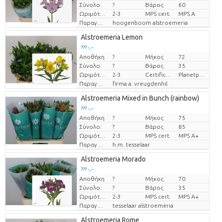
Σύνολο:
?
Βάρος
60
Ωριμότητα
2-3
MPS cert.
MPS A
Παραγωγός
hoogenboom alstroemeria
Alstroemeria Lemon
??? -,--
Αποθήκη
?
Μήκος
72
Τιμή ανά τεμάχιο
Σύνολο:
?
Βάρος
35
Ωριμότητα
2-3
Certificaten Milieukeur
Planetproof
Παραγωγός
firma a. vreugdenhil
Alstroemeria Mixed in Bunch (rainbow)
??? -,--
Αποθήκη
?
Μήκος
75
Τιμή ανά τεμάχιο
Σύνολο:
?
Βάρος
85
Ωριμότητα
2-3
MPS cert.
MPS A+
Παραγωγός
h.m. tesselaar
Alstroemeria Morado
??? -,--
Αποθήκη
?
Μήκος
70
Τιμή ανά τεμάχιο
Σύνολο:
?
Βάρος
35
Ωριμότητα
2-3
MPS cert.
MPS A+
Παραγωγός
tesselaar alstroemeria
Alstroemeria Rome