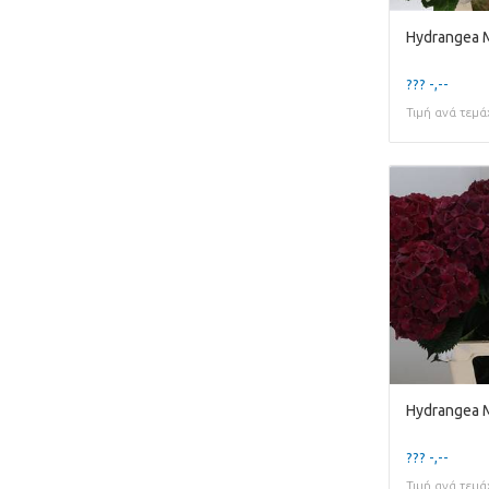
Hydrangea 
??? -,--
Τιμή ανά τεμά
Hydrangea 
??? -,--
Τιμή ανά τεμά