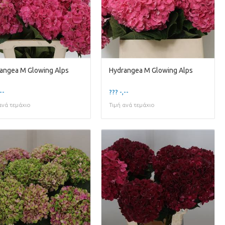
angea M Glowing Alps
Hydrangea M Glowing Alps
--
??? -,--
ανά τεμάχιο
Τιμή ανά τεμάχιο