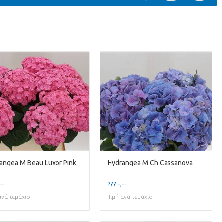
angea M Beau Luxor Pink
Hydrangea M Ch Cassanova
--
??? -,--
ανά τεμάχιο
Τιμή ανά τεμάχιο