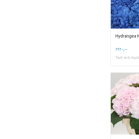
Hydrangea 
??? -,--
Τιμή ανά τεμά