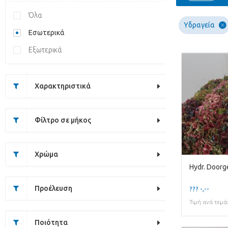
Όλα
Υδραγεία
Εσωτερικά
Εξωτερικά
Χαρακτηριστικά
Φίλτρο σε μήκος
Χρώμα
Hydr. Doorg
Προέλευση
??? -,--
Τιμή ανά τεμά
Ποιότητα