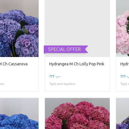
SPECIAL OFFER
M Ch Cassanova
Hydrangea M Ch Lolly Pop Pink
Hydr
??? -,--
??? -,
χιο
Τιμή ανά τεμάχιο
Τιμή 