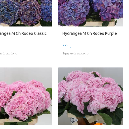
angea M Ch Rodeo Classic
Hydrangea M Ch Rodeo Purple
--
??? -,--
ανά τεμάχιο
Τιμή ανά τεμάχιο