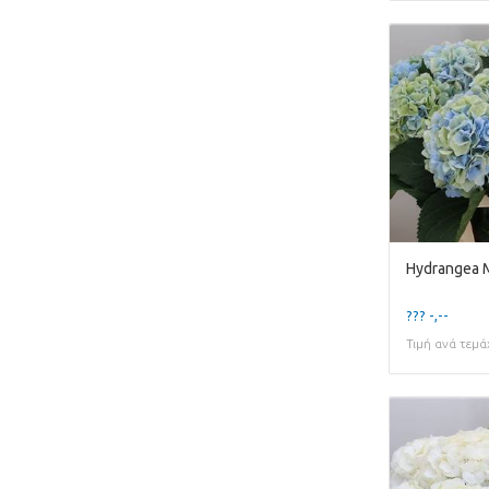
??? -,--
Τιμή ανά τεμά