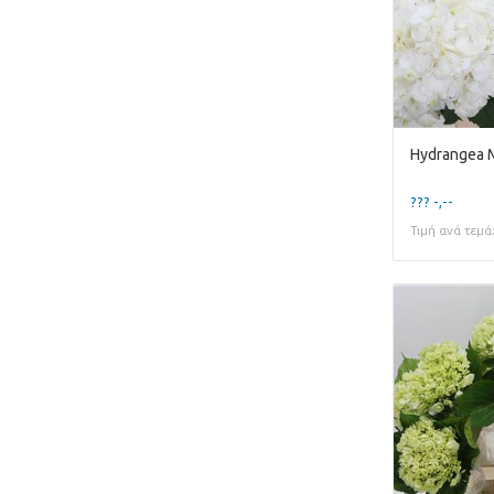
Hydrangea 
??? -,--
Τιμή ανά τεμά