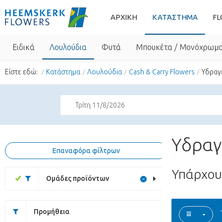
ΑΡΧΙΚΗ
ΚΑΤΆΣΤΗΜΑ
FL
Ειδικά
Λουλούδια
Φυτά
Μπουκέτα / Μονόχρωμ
Είστε εδώ:
Κατάστημα
Λουλούδια
Cash & Carry Flowers
Υδραγ
Τρίτη 11/8/2026
Υδραγε
Επαναφόρα φίλτρων
Υπάρχο
Ομάδες προϊόντων
Προμήθεια