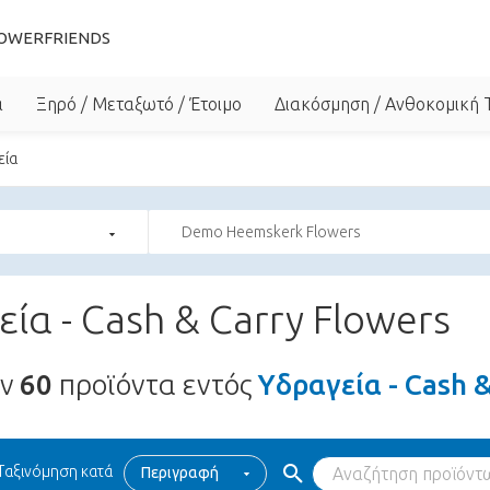
OWERFRIENDS
α
Ξηρό / Μεταξωτό / Έτοιμο
Διακόσμηση / Ανθοκομική 
εία
Demo Heemskerk Flowers
ία - Cash & Carry Flowers
υν
60
προϊόντα εντός
Υδραγεία - Cash 
Ταξινόμηση κατά
Περιγραφή