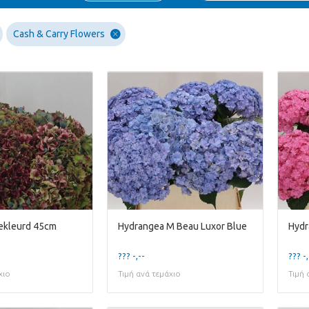
Cash & Carry Flowers
ekleurd 45cm
Hydrangea M Beau Luxor Blue
Hydr
??? -,--
??? -,
χιο
Τιμή ανά τεμάχιο
Τιμή 