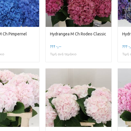
M Ch Pimpernel
Hydrangea M Ch Rodeo Classic
Hydr
??? -,--
??? -,
χιο
Τιμή ανά τεμάχιο
Τιμή 