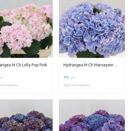
angea M Ch Lolly Pop Pink
Hydrangea M Ch Marsepein Blue
--
??? -,--
ανά τεμάχιο
Τιμή ανά τεμάχιο