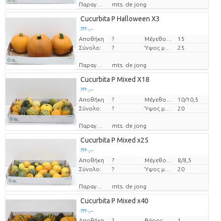
Παραγωγός
mts. de jong
Cucurbita P Halloween X3
??? -,--
Αποθήκη
Τιμή ανά τεμάχιο
?
Μέγεθος γλάστρας (cm)
15
Σύνολο:
?
Ύψος μεταφοράς
25
Παραγωγός
mts. de jong
Cucurbita P Mixed X18
??? -,--
Αποθήκη
Τιμή ανά τεμάχιο
?
Μέγεθος γλάστρας (cm)
10/10,5
Σύνολο:
?
Ύψος μεταφοράς
20
Παραγωγός
mts. de jong
Cucurbita P Mixed x25
??? -,--
Αποθήκη
Τιμή ανά τεμάχιο
?
Μέγεθος γλάστρας (cm)
8/8,5
Σύνολο:
?
Ύψος μεταφοράς
20
Παραγωγός
mts. de jong
Cucurbita P Mixed x40
??? -,--
Αποθήκη
?
Βάρος
1
Τιμή ανά τεμάχιο