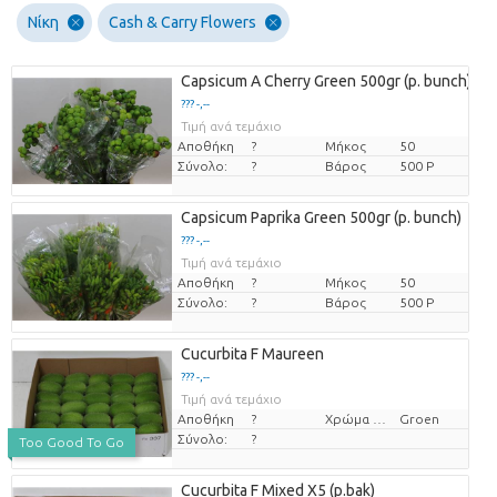
Νίκη
Cash & Carry Flowers
Capsicum A Cherry Green 500gr (p. bunch)
??? -,--
Τιμή ανά τεμάχιο
Αποθήκη
?
Μήκος
50
Σύνολο:
?
Βάρος
500 P
Capsicum Paprika Green 500gr (p. bunch)
??? -,--
Τιμή ανά τεμάχιο
Αποθήκη
?
Μήκος
50
Σύνολο:
?
Βάρος
500 P
Cucurbita F Maureen
??? -,--
Τιμή ανά τεμάχιο
Αποθήκη
?
Χρώμα λουλουδιών
Groen
Σύνολο:
?
Too Good To Go
Cucurbita F Mixed X5 (p.bak)