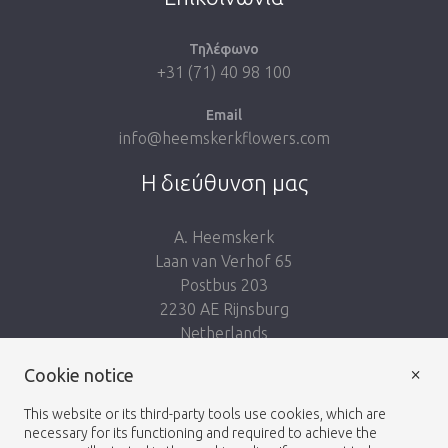
Τηλέφωνο
+31 (71) 40 98 100
Email
info@heemskerkflowers.com
Η διεύθυνση μας
A. Heemskerk
Laan van Verhof 65
Postbus 203
2230 AE Rijnsburg
Netherlands
×
Ακολουθησε μας:
Cookie notice
This website or its third-party tools use cookies, which are
necessary for its functioning and required to achieve the