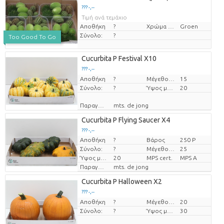
??? -,--
Τιμή ανά τεμάχιο
Αποθήκη
?
Χρώμα λουλουδιών
Groen
Σύνολο:
?
Too Good To Go
Cucurbita P Festival X10
??? -,--
Αποθήκη
Τιμή ανά τεμάχιο
?
Μέγεθος γλάστρας (cm)
15
Σύνολο:
?
Ύψος μεταφοράς
20
Παραγωγός
mts. de jong
Cucurbita P Flying Saucer X4
??? -,--
Αποθήκη
?
Βάρος
250 P
Τιμή ανά τεμάχιο
Σύνολο:
?
Μέγεθος γλάστρας (cm)
25
Ύψος μεταφοράς
20
MPS cert.
MPS A
Παραγωγός
mts. de jong
Cucurbita P Halloween X2
??? -,--
Αποθήκη
Τιμή ανά τεμάχιο
?
Μέγεθος γλάστρας (cm)
20
Σύνολο:
?
Ύψος μεταφοράς
30