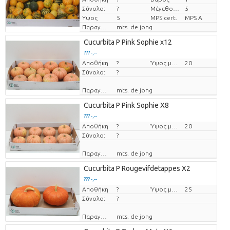
Σύνολο:
?
Μέγεθος γλάστρας (cm)
5
Υψος
5
MPS cert.
MPS A
Παραγωγός
mts. de jong
Cucurbita P Pink Sophie x12
??? -,--
Αποθήκη
Τιμή ανά τεμάχιο
?
Ύψος μεταφοράς
20
Σύνολο:
?
Παραγωγός
mts. de jong
Cucurbita P Pink Sophie X8
??? -,--
Αποθήκη
Τιμή ανά τεμάχιο
?
Ύψος μεταφοράς
20
Σύνολο:
?
Παραγωγός
mts. de jong
Cucurbita P Rougevifdetappes X2
??? -,--
Αποθήκη
Τιμή ανά τεμάχιο
?
Ύψος μεταφοράς
25
Σύνολο:
?
Παραγωγός
mts. de jong