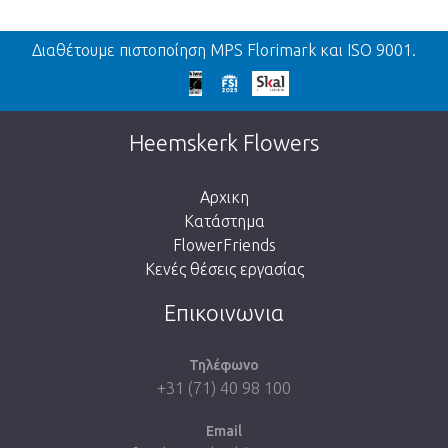
Πίσω
Διαθέτουμε πιστοποίηση MPS Florimark και ISO 9001.
We're sorry
This page does not exist. Click on the
Heemskerk Flowers
button below to return to the shop.
Αρχικη
Κατάστημα
FlowerFriends
Κενές θέσεις εργασίας
Take me back to the shop
Επικοινωνια
Τηλέφωνο
+31 (71) 40 98 100
Email