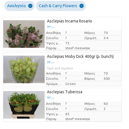
Ασκληπιία
Cash & Carry Flowers
Asclepias Incarna Rosario
??? -,--
Αποθήκη
Τιμή ανά τεμάχιο
?
Μήκος
70
Σύνολο:
?
Ωριμότητα
3-4
Ύψος μεταφοράς
75
Παραγωγός
steef meewisse
Asclepias Moby Dick 400gr (p. bunch)
??? -,--
Τιμή ανά τεμάχιο
Αποθήκη
?
Μήκος
70
Σύνολο:
?
Βάρος
400
Χρώμα λουλουδιών
Groen
Asclepias Tuberosa
??? -,--
Αποθήκη
Τιμή ανά τεμάχιο
?
Μήκος
60
Σύνολο:
?
Ωριμότητα
3
Ύψος μεταφοράς
65
Παραγωγός
steef meewisse