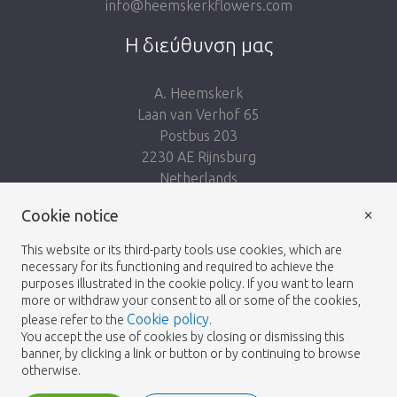
info@heemskerkflowers.com
Η διεύθυνση μας
A. Heemskerk
Laan van Verhof 65
Postbus 203
2230 AE Rijnsburg
Netherlands
×
Ακολουθησε μας:
Cookie notice
This website or its third-party tools use cookies, which are
necessary for its functioning and required to achieve the
purposes illustrated in the cookie policy. If you want to learn
more or withdraw your consent to all or some of the cookies,
Cookie policy
please refer to the
.
Heemskerk Flowers
Οροι και Προϋποθέσεις
© 2026 -
You accept the use of cookies by closing or dismissing this
banner, by clicking a link or button or by continuing to browse
Πολιτική απορρήτου
otherwise.