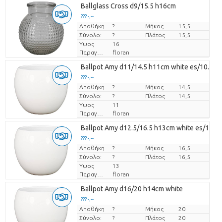
Ballglass Cross d9/15.5 h16cm
??? -,--
Αποθήκη
Τιμή ανά τεμάχιο
?
Μήκος
15,5
Σύνολο:
?
Πλάτος
15,5
Υψος
16
Παραγωγός
floran
Ballpot Amy d11/14.5 h11cm white es/10.5
??? -,--
Αποθήκη
Τιμή ανά τεμάχιο
?
Μήκος
14,5
Σύνολο:
?
Πλάτος
14,5
Υψος
11
Παραγωγός
floran
Ballpot Amy d12.5/16.5 h13cm white es/12
??? -,--
Αποθήκη
Τιμή ανά τεμάχιο
?
Μήκος
16,5
Σύνολο:
?
Πλάτος
16,5
Υψος
13
Παραγωγός
floran
Ballpot Amy d16/20 h14cm white
??? -,--
Αποθήκη
Τιμή ανά τεμάχιο
?
Μήκος
20
Σύνολο:
?
Πλάτος
20