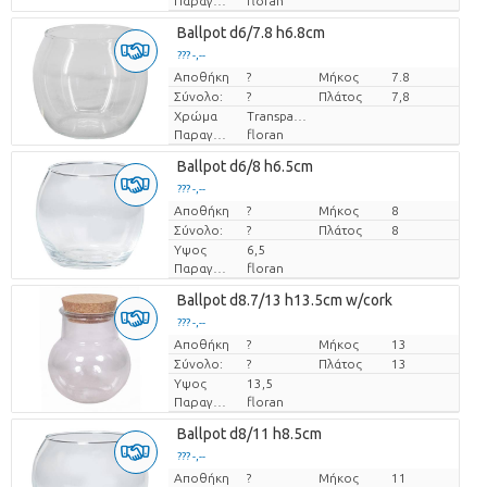
Παραγωγός
floran
Ballpot d6/7.8 h6.8cm
??? -,--
Αποθήκη
Τιμή ανά τεμάχιο
?
Μήκος
7.8
Σύνολο:
?
Πλάτος
7,8
Χρώμα
Transparant
Παραγωγός
floran
Ballpot d6/8 h6.5cm
??? -,--
Αποθήκη
Τιμή ανά τεμάχιο
?
Μήκος
8
Σύνολο:
?
Πλάτος
8
Υψος
6,5
Παραγωγός
floran
Ballpot d8.7/13 h13.5cm w/cork
??? -,--
Αποθήκη
Τιμή ανά τεμάχιο
?
Μήκος
13
Σύνολο:
?
Πλάτος
13
Υψος
13,5
Παραγωγός
floran
Ballpot d8/11 h8.5cm
??? -,--
Αποθήκη
Τιμή ανά τεμάχιο
?
Μήκος
11