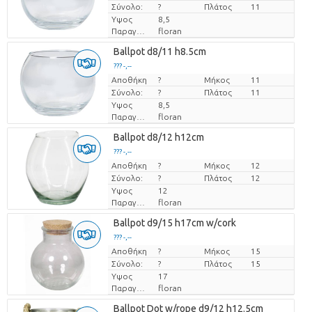
Σύνολο:
?
Πλάτος
11
Υψος
8,5
Παραγωγός
floran
Ballpot d8/11 h8.5cm
??? -,--
Αποθήκη
Τιμή ανά τεμάχιο
?
Μήκος
11
Σύνολο:
?
Πλάτος
11
Υψος
8,5
Παραγωγός
floran
Ballpot d8/12 h12cm
??? -,--
Αποθήκη
Τιμή ανά τεμάχιο
?
Μήκος
12
Σύνολο:
?
Πλάτος
12
Υψος
12
Παραγωγός
floran
Ballpot d9/15 h17cm w/cork
??? -,--
Αποθήκη
Τιμή ανά τεμάχιο
?
Μήκος
15
Σύνολο:
?
Πλάτος
15
Υψος
17
Παραγωγός
floran
Ballpot Dot w/rope d9/12 h12.5cm