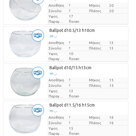
Αποθήκη
Τιμή ανά τεμάχιο
?
Μήκος
20
Σύνολο:
?
Πλάτος
20
Υψος
17
Παραγωγός
floran
Ballpot d10.5/13 h10cm
??? -,--
Αποθήκη
Τιμή ανά τεμάχιο
?
Μήκος
13
Σύνολο:
?
Πλάτος
13
Υψος
10
Παραγωγός
floran
Ballpot d10/15 h13cm
??? -,--
Αποθήκη
Τιμή ανά τεμάχιο
?
Μήκος
15
Σύνολο:
?
Πλάτος
15
Υψος
13
Παραγωγός
floran
Ballpot d11.5/16 h15cm
??? -,--
Αποθήκη
Τιμή ανά τεμάχιο
?
Μήκος
16
Σύνολο:
?
Πλάτος
16
Υψος
15
Παραγωγός
floran