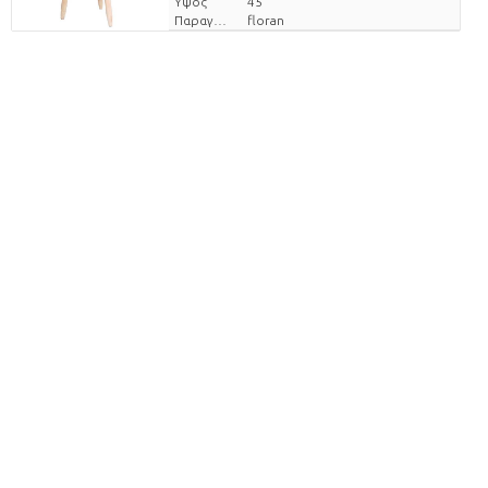
Υψος
45
Παραγωγός
floran