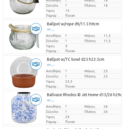
Αποθήκη
Τιμή ανά τεμάχιο
?
Μήκος
18
Σύνολο:
?
Πλάτος
18
Υψος
15
Παραγωγός
floran
Ballpot w/rope d9/11.5 h9cm
??? -,--
Αποθήκη
Τιμή ανά τεμάχιο
?
Μήκος
11,5
Σύνολο:
?
Πλάτος
11,5
Υψος
9
Παραγωγός
floran
Ballpot w/TC bowl d25 h23.5cm
??? -,--
Αποθήκη
Τιμή ανά τεμάχιο
?
Μήκος
25
Σύνολο:
?
Πλάτος
25
Υψος
23,5
Παραγωγός
floran
Ballvase Rhodos © Jet Home d13/26 h29cm
??? -,--
Αποθήκη
Τιμή ανά τεμάχιο
?
Μήκος
26
Σύνολο:
?
Πλάτος
26
Υψος
29
Παραγωγός
floran