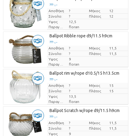
??? -,--
Αποθήκη
Τιμή ανά τεμάχιο
?
Μήκος
12
Σύνολο:
?
Πλάτος
12
Υψος
12,5
Παραγωγός
floran
Ballpot Ribble rope d9/11.5 h9cm
??? -,--
Αποθήκη
Τιμή ανά τεμάχιο
?
Μήκος
11,5
Σύνολο:
?
Πλάτος
11,5
Υψος
9
Παραγωγός
floran
Ballpot rim w/rope d10.5/15 h13.5cm
??? -,--
Αποθήκη
Τιμή ανά τεμάχιο
?
Μήκος
15
Σύνολο:
?
Πλάτος
15
Υψος
13,5
Παραγωγός
floran
Ballpot Scratch w/rope d9/11.5 h9cm
??? -,--
Αποθήκη
Τιμή ανά τεμάχιο
?
Μήκος
11,5
Σύνολο:
?
Πλάτος
11,5
Υψος
9