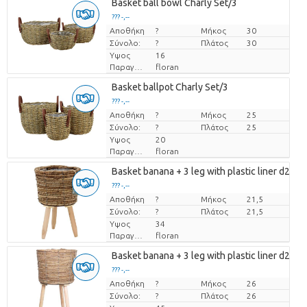
Basket ball bowl Charly Set/3
??? -,--
Αποθήκη
Τιμή ανά τεμάχιο
?
Μήκος
30
Σύνολο:
?
Πλάτος
30
Υψος
16
Παραγωγός
floran
Basket ballpot Charly Set/3
??? -,--
Αποθήκη
Τιμή ανά τεμάχιο
?
Μήκος
25
Σύνολο:
?
Πλάτος
25
Υψος
20
Παραγωγός
floran
Basket banana + 3 leg with plastic liner d21.5 .
??? -,--
Αποθήκη
Τιμή ανά τεμάχιο
?
Μήκος
21,5
Σύνολο:
?
Πλάτος
21,5
Υψος
34
Παραγωγός
floran
Basket banana + 3 leg with plastic liner d26 
??? -,--
Αποθήκη
Τιμή ανά τεμάχιο
?
Μήκος
26
Σύνολο:
?
Πλάτος
26