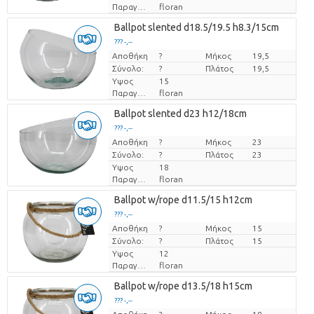
Παραγωγός
floran
Ballpot slented d18.5/19.5 h8.3/15cm
??? -,--
Αποθήκη
Τιμή ανά τεμάχιο
?
Μήκος
19,5
Σύνολο:
?
Πλάτος
19,5
Υψος
15
Παραγωγός
floran
Ballpot slented d23 h12/18cm
??? -,--
Αποθήκη
Τιμή ανά τεμάχιο
?
Μήκος
23
Σύνολο:
?
Πλάτος
23
Υψος
18
Παραγωγός
floran
Ballpot w/rope d11.5/15 h12cm
??? -,--
Αποθήκη
Τιμή ανά τεμάχιο
?
Μήκος
15
Σύνολο:
?
Πλάτος
15
Υψος
12
Παραγωγός
floran
Ballpot w/rope d13.5/18 h15cm
??? -,--