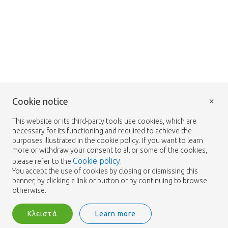
Loading...
??? -,--
Τιμή ανά τεμάχιο
Loading...
×
Cookie notice
??? -,--
Τιμή ανά τεμάχιο
This website or its third-party tools use cookies, which are
necessary for its functioning and required to achieve the
purposes illustrated in the cookie policy. If you want to learn
more or withdraw your consent to all or some of the cookies,
Loading...
Cookie policy
please refer to the
.
??? -,--
You accept the use of cookies by closing or dismissing this
Τιμή ανά τεμάχιο
banner, by clicking a link or button or by continuing to browse
otherwise.
Κλειστά
Learn more
Loading...
??? -,--