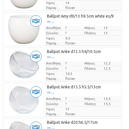
Υψος
14
Παραγωγός
floran
Ballpot Amy d9/13 h9.5cm white es/9
??? -,--
Αποθήκη
Τιμή ανά τεμάχιο
?
Μήκος
13
Σύνολο:
?
Πλάτος
13
Υψος
9,5
Παραγωγός
floran
Ballpot Anke d12.5 h4/10.5cm
??? -,--
Αποθήκη
Τιμή ανά τεμάχιο
?
Μήκος
12,5
Σύνολο:
?
Πλάτος
12,5
Υψος
10,5
Παραγωγός
floran
Ballpot Anke d15.5 h5.5/13cm
??? -,--
Αποθήκη
Τιμή ανά τεμάχιο
?
Μήκος
15,5
Σύνολο:
?
Πλάτος
15,5
Υψος
13
Παραγωγός
floran
Ballpot Anke d20 h6.5/17cm
??? -,--