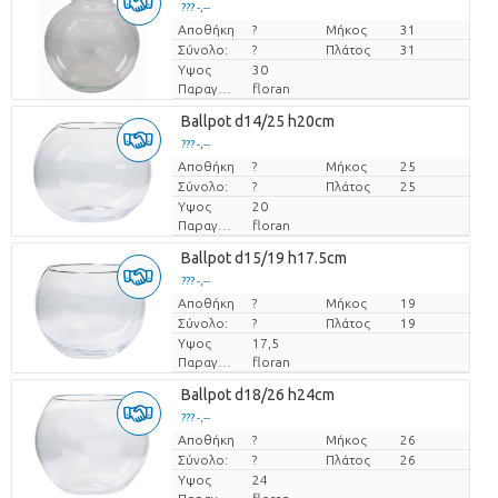
??? -,--
Αποθήκη
Τιμή ανά τεμάχιο
?
Μήκος
31
Σύνολο:
?
Πλάτος
31
Υψος
30
Παραγωγός
floran
Ballpot d14/25 h20cm
??? -,--
Αποθήκη
Τιμή ανά τεμάχιο
?
Μήκος
25
Σύνολο:
?
Πλάτος
25
Υψος
20
Παραγωγός
floran
Ballpot d15/19 h17.5cm
??? -,--
Αποθήκη
Τιμή ανά τεμάχιο
?
Μήκος
19
Σύνολο:
?
Πλάτος
19
Υψος
17,5
Παραγωγός
floran
Ballpot d18/26 h24cm
??? -,--
Αποθήκη
Τιμή ανά τεμάχιο
?
Μήκος
26
Σύνολο:
?
Πλάτος
26
Υψος
24