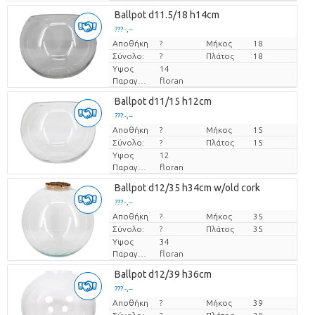
Ballpot d11.5/18 h14cm
??? -,--
Αποθήκη
Τιμή ανά τεμάχιο
?
Μήκος
18
Σύνολο:
?
Πλάτος
18
Υψος
14
Παραγωγός
floran
Ballpot d11/15 h12cm
??? -,--
Αποθήκη
Τιμή ανά τεμάχιο
?
Μήκος
15
Σύνολο:
?
Πλάτος
15
Υψος
12
Παραγωγός
floran
Ballpot d12/35 h34cm w/old cork
??? -,--
Αποθήκη
Τιμή ανά τεμάχιο
?
Μήκος
35
Σύνολο:
?
Πλάτος
35
Υψος
34
Παραγωγός
floran
Ballpot d12/39 h36cm
??? -,--
Αποθήκη
Τιμή ανά τεμάχιο
?
Μήκος
39