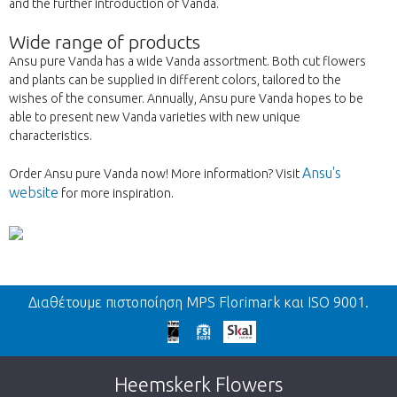
and the further introduction of Vanda.
Wide range of products
Ansu pure Vanda has a wide Vanda assortment. Both cut flowers
and plants can be supplied in different colors, tailored to the
wishes of the consumer. Annually, Ansu pure Vanda hopes to be
able to present new Vanda varieties with new unique
characteristics.
Ansu's
Order Ansu pure Vanda now! More information? Visit
website
for more inspiration.
Πίσω
Διαθέτουμε πιστοποίηση MPS Florimark και ISO 9001.
We're sorry
This page does not exist. Click on the
Heemskerk Flowers
button below to return to the shop.