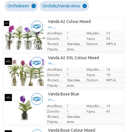
Orchideeen
Orchids/Vanda Ansu
Vanda A2 Colour Mixed
??? -,--
Αποθήκη
?
Μέγεθος γλάστρας (cm)
15
Τιμή ανά τεμάχιο
Σύνολο:
?
Υψος
55
Φυτική μορφή
Standaard
Πιστοποιητικό MPS.
MPS A
Παραγωγός
ansu
Vanda A2 XXL Colour Mixed
??? -,--
Αποθήκη
?
Μέγεθος γλάστρας (cm)
19
Τιμή ανά τεμάχιο
Σύνολο:
?
Υψος
70
Φυτική μορφή
Standaard
Πιστοποιητικό MPS.
MPS A
Παραγωγός
ansu
Vanda Bose Blue
??? -,--
Αποθήκη
Τιμή ανά τεμάχιο
?
Μέγεθος γλάστρας (cm)
14
Σύνολο:
?
Υψος
45
Φυτική μορφή
Standaard
Παραγωγός
ansu
Vanda Bose Colour Mixed