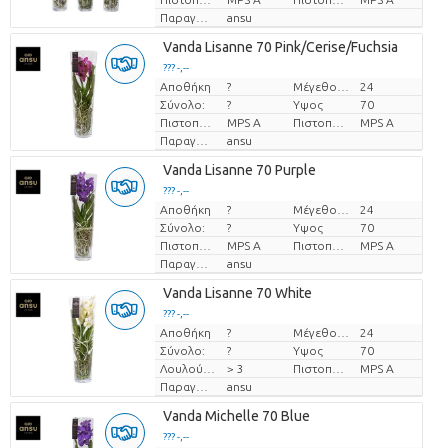
Παραγωγός
ansu
Vanda Lisanne 70 Pink/Cerise/Fuchsia
??? -,--
Αποθήκη
?
Μέγεθος γλάστρας (cm)
24
Τιμή ανά τεμάχιο
Σύνολο:
?
Υψος
70
Πιστοποιητικό MPS.
MPS A
Πιστοποιητικό MPS.
MPS A
Παραγωγός
ansu
Vanda Lisanne 70 Purple
??? -,--
Αποθήκη
?
Μέγεθος γλάστρας (cm)
24
Τιμή ανά τεμάχιο
Σύνολο:
?
Υψος
70
Πιστοποιητικό MPS.
MPS A
Πιστοποιητικό MPS.
MPS A
Παραγωγός
ansu
Vanda Lisanne 70 White
??? -,--
Αποθήκη
?
Μέγεθος γλάστρας (cm)
24
Τιμή ανά τεμάχιο
Σύνολο:
?
Υψος
70
Λουλούδι διαμ
> 3
Πιστοποιητικό MPS.
MPS A
Παραγωγός
ansu
Vanda Michelle 70 Blue
??? -,--