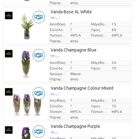
Παραγωγός
ansu
Vanda Bose XL White
??? -,--
Αποθήκη
?
Μέγεθος γλάστρας (cm)
15
Τιμή ανά τεμάχιο
Σύνολο:
?
Υψος
60
Πιστοποιητικό MPS.
MPS A
Πιστοποιητικό MPS.
MPS A
Παραγωγός
ansu
Vanda Champagne Blue
??? -,--
Αποθήκη
Τιμή ανά τεμάχιο
?
Μέγεθος γλάστρας (cm)
24
Σύνολο:
?
Υψος
70
Χρώμα λουλουδιών
Blauw
Παραγωγός
ansu
Vanda Champagne Colour Mixed
??? -,--
Αποθήκη
?
Μέγεθος γλάστρας (cm)
24
Τιμή ανά τεμάχιο
Σύνολο:
?
Υψος
70
Πιστοποιητικό MPS.
MPS A
Πιστοποιητικό MPS.
MPS A
Παραγωγός
ansu
Vanda Champagne Purple
??? -,--
Αποθήκη
?
Μέγεθος γλάστρας (cm)
24
Τιμή ανά τεμάχιο