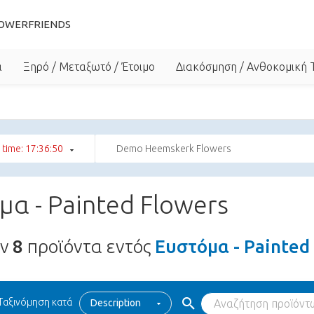
OWERFRIENDS
α
Ξηρό / Μεταξωτό / Έτοιμο
Διακόσμηση / Ανθοκομική 
 time: 17:36:49
Demo Heemskerk Flowers
μα - Painted Flowers
υν
8
προϊόντα εντός
Ευστόμα - Painted
Ταξινόμηση κατά
Description