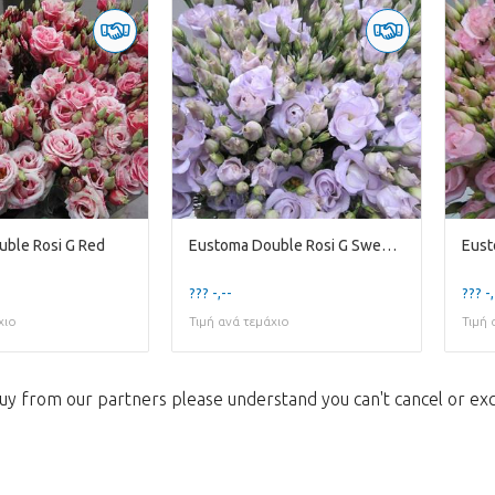
ble Rosi G Red
Eustoma Double Rosi G Sweet Milka
??? -,--
??? -,
χιο
Τιμή ανά τεμάχιο
Τιμή 
uy from our partners please understand you can't cancel or ex