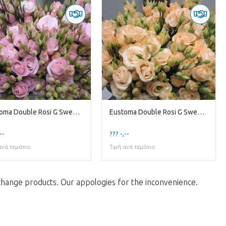
Eustoma Double Rosi G Sweet Rose
Eustoma Double Rosi G Sweet Salmon
--
??? -,--
ανά τεμάχιο
Τιμή ανά τεμάχιο
change products. Our appologies for the inconvenience.