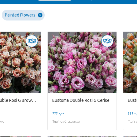
Painted Flowers
Eustoma Double Rosi G Brownie
Eustoma Double Rosi G Cerise
Eust
??? -,--
??? -,
χιο
Τιμή ανά τεμάχιο
Τιμή 