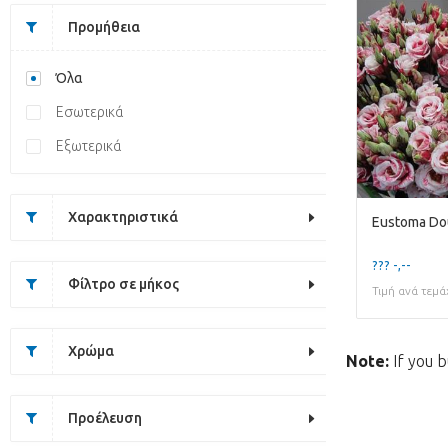
Προμήθεια
Όλα
Εσωτερικά
Εξωτερικά
Χαρακτηριστικά
Eustoma Dou
??? -,--
Φίλτρο σε μήκος
Τιμή ανά τεμά
Χρώμα
Note:
If you b
Προέλευση