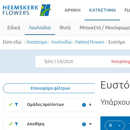
ΑΡΧΙΚΗ
ΚΑΤΆΣΤΗΜΑ
FL
Ειδικά
Λουλούδια
Φυτά
Μπουκέτα / Μονόχρωμ
Είστε εδώ:
Κατάστημα
Λουλούδια
Painted Flowers
Ευστόμα
Τρίτη 11/8/2026
Remaining
Ευστό
Επαναφόρα φίλτρων
Υπάρχο
Ομάδες προϊόντων
Αποθήκη