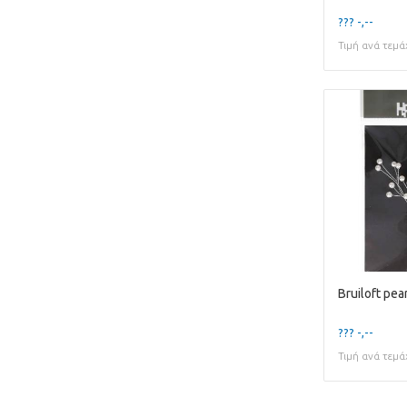
??? -,--
Τιμή ανά τεμά
Bruiloft pe
??? -,--
Τιμή ανά τεμά