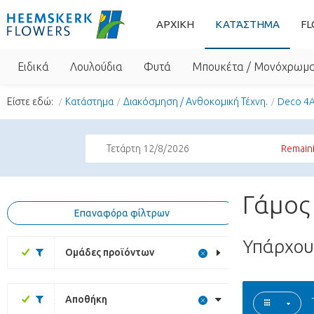
ΑΡΧΙΚΗ
ΚΑΤΆΣΤΗΜΑ
FL
Ειδικά
Λουλούδια
Φυτά
Μπουκέτα / Μονόχρωμ
Είστε εδώ:
Κατάστημα
Διακόσμηση / Ανθοκομική Τέχνη.
Deco 4A
Τετάρτη 12/8/2026
Remaini
Γάμος 
Επαναφόρα φίλτρων
Υπάρχο
Ομάδες προϊόντων
Αποθήκη