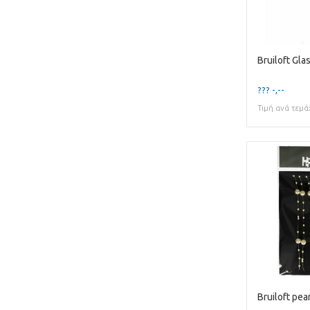
??? -,--
Τιμή ανά τεμά
Bruiloft pea