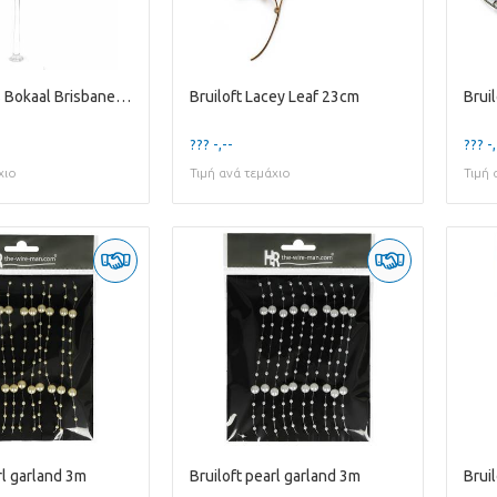
Bruiloft Glas Bokaal Brisbane D17/23*70cm
Bruiloft Lacey Leaf 23cm
Brui
??? -,--
??? -,
χιο
Τιμή ανά τεμάχιο
Τιμή 
rl garland 3m
Bruiloft pearl garland 3m
Brui