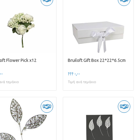
loft Flower Pick x12
Bruiloft Gift Box 22*22*6.5cm
--
??? -,--
ανά τεμάχιο
Τιμή ανά τεμάχιο