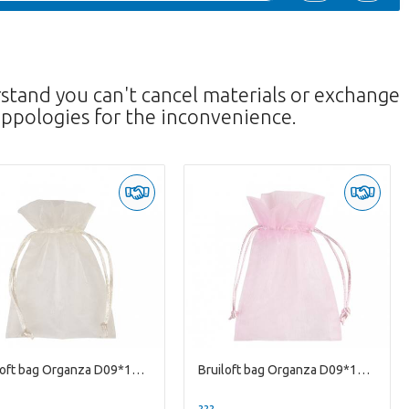
rstand you can't cancel materials or exchange
ppologies for the inconvenience.
Bruiloft bag Organza D09*12cm
Bruiloft bag Organza D09*12cm
--
??? -,--