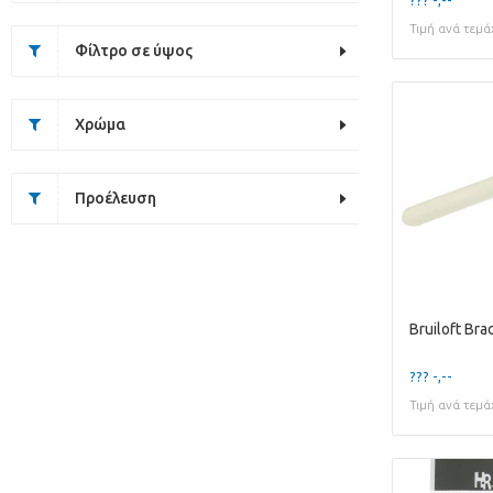
Τιμή ανά τεμά
Φίλτρο σε ύψος
Χρώμα
Προέλευση
Bruiloft Br
??? -,--
Τιμή ανά τεμά