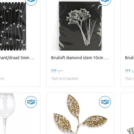
Bruiloft Diamant/draad 5mm 5m
Bruiloft diamond stem 10cm x12
Brui
??? -,--
??? -,
χιο
Τιμή ανά τεμάχιο
Τιμή 