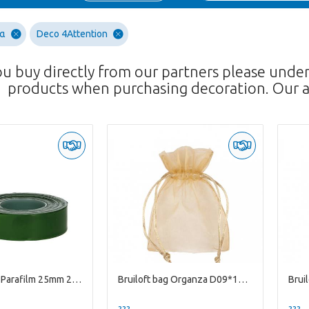
ία
Deco 4Attention
ou buy directly from our partners please unde
products when purchasing decoration. Our a
Bloemisterij Parafilm 25mm 27m
Bruiloft bag Organza D09*12cm
??? -,--
??? -,