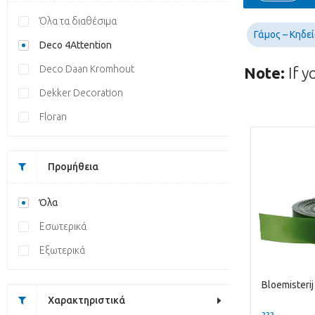
Όλα τα διαθέσιμα
Γάμος – Κηδε
Deco 4Attention
Deco Daan Kromhout
Note:
If y
Dekker Decoration
Floran
Προμήθεια
Όλα
Εσωτερικά
Εξωτερικά
Χαρακτηριστικά
??? -,--