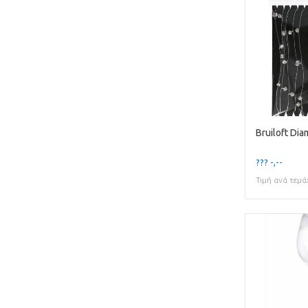
??? -,--
Τιμή ανά τεμά