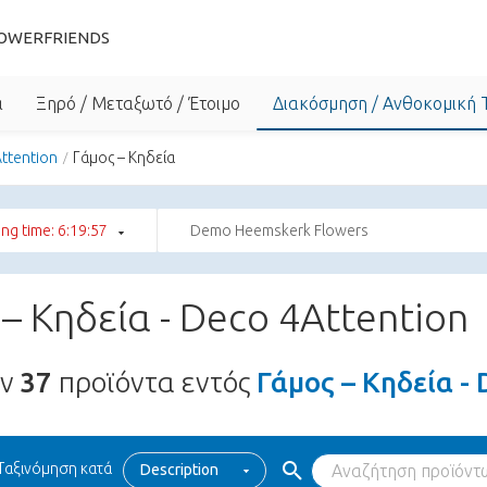
OWERFRIENDS
α
Ξηρό / Μεταξωτό / Έτοιμο
Διακόσμηση / Ανθοκομική 
ttention
Γάμος – Κηδεία
ng time: 6:19:56
Demo Heemskerk Flowers
– Κηδεία - Deco 4Attention
υν
37
προϊόντα εντός
Γάμος – Κηδεία -
Ταξινόμηση κατά
Description