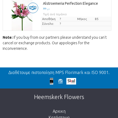
Alstroemeria Perfection Elegance
??? -,--
Τιμή ανά τεμάχιο
Αποθήκη
?
Μήκος
85
Σύνολο:
?
Note:
If you buy from our partners please understand you can't
cancel or exchange products. Our appologies for the
inconvenience.
Πίσω
Διαθέτουμε πιστοποίηση MPS Florimark και ISO 9001.
We're sorry
This page does not exist. Click on the
Heemskerk Flowers
button below to return to the shop.
Αρχικη
Κατάστημα