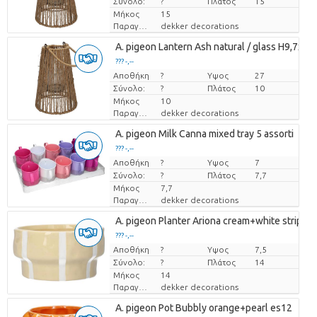
Σύνολο:
?
Πλάτος
15
Μήκος
15
Παραγωγός
dekker decorations
A. pigeon Lantern Ash natural / glass H9,7xD7
??? -,--
Αποθήκη
Τιμή ανά τεμάχιο
?
Υψος
27
Σύνολο:
?
Πλάτος
10
Μήκος
10
Παραγωγός
dekker decorations
A. pigeon Milk Canna mixed tray 5 assorti
??? -,--
Αποθήκη
Τιμή ανά τεμάχιο
?
Υψος
7
Σύνολο:
?
Πλάτος
7,7
Μήκος
7,7
Παραγωγός
dekker decorations
A. pigeon Planter Ariona cream+white stripes
??? -,--
Αποθήκη
Τιμή ανά τεμάχιο
?
Υψος
7,5
Σύνολο:
?
Πλάτος
14
Μήκος
14
Παραγωγός
dekker decorations
A. pigeon Pot Bubbly orange+pearl es12