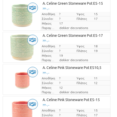
A. Celine Green Stoneware Pot ES-15
??? -,--
Αποθήκη
Τιμή ανά τεμάχιο
?
Υψος
15
Σύνολο:
?
Πλάτος
17
Μήκος
17
Παραγωγός
dekker decorations
A. Celine Green Stoneware Pot ES-17
??? -,--
Αποθήκη
Τιμή ανά τεμάχιο
?
Υψος
18
Σύνολο:
?
Πλάτος
19
Μήκος
19
Παραγωγός
dekker decorations
A. Celine Pink Stoneware Pot ES10,5
??? -,--
Αποθήκη
Τιμή ανά τεμάχιο
?
Υψος
11
Σύνολο:
?
Πλάτος
12
Μήκος
12
Παραγωγός
dekker decorations
A. Celine Pink Stoneware Pot ES-15
??? -,--
Αποθήκη
Τιμή ανά τεμάχιο
?
Υψος
15
Σύνολο:
?
Πλάτος
17