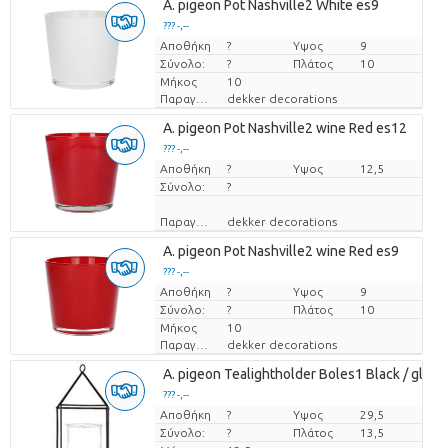
A. pigeon Pot Nashville2 White es9
??? -,--
Αποθήκη
Τιμή ανά τεμάχιο
?
Υψος
9
Σύνολο:
?
Πλάτος
10
Μήκος
10
Παραγωγός
dekker decorations
A. pigeon Pot Nashville2 wine Red es12
??? -,--
Αποθήκη
Τιμή ανά τεμάχιο
?
Υψος
12,5
Σύνολο:
?
Παραγωγός
dekker decorations
A. pigeon Pot Nashville2 wine Red es9
??? -,--
Αποθήκη
Τιμή ανά τεμάχιο
?
Υψος
9
Σύνολο:
?
Πλάτος
10
Μήκος
10
Παραγωγός
dekker decorations
A. pigeon Tealightholder Boles1 Black / glass; 
??? -,--
Αποθήκη
Τιμή ανά τεμάχιο
?
Υψος
29,5
Σύνολο:
?
Πλάτος
13,5