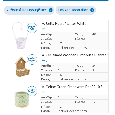
Ανθοπωλεία Προμήθειες
Dekker Decoration
A. Betty Heart Planter White
??? -,--
Αποθήκη
Τιμή ανά τεμάχιο
?
Υψος
40
Σύνολο:
?
Πλάτος
17
Μήκος
17
Παραγωγός
dekker decorations
A. Reclaimed Wooden Birdhouse Planter S
??? -,--
Αποθήκη
Τιμή ανά τεμάχιο
?
Υψος
24
Σύνολο:
?
Πλάτος
9
Μήκος
16
Παραγωγός
dekker decorations
A. Celine Green Stoneware Pot ES10,5
??? -,--
Αποθήκη
Τιμή ανά τεμάχιο
?
Υψος
11
Σύνολο:
?
Πλάτος
12
Μήκος
12
Παραγωγός
dekker decorations