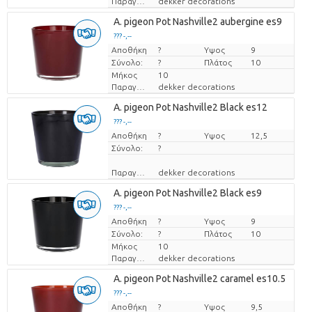
Παραγωγός
dekker decorations
A. pigeon Pot Nashville2 aubergine es9
??? -,--
Αποθήκη
Τιμή ανά τεμάχιο
?
Υψος
9
Σύνολο:
?
Πλάτος
10
Μήκος
10
Παραγωγός
dekker decorations
A. pigeon Pot Nashville2 Black es12
??? -,--
Αποθήκη
Τιμή ανά τεμάχιο
?
Υψος
12,5
Σύνολο:
?
Παραγωγός
dekker decorations
A. pigeon Pot Nashville2 Black es9
??? -,--
Αποθήκη
Τιμή ανά τεμάχιο
?
Υψος
9
Σύνολο:
?
Πλάτος
10
Μήκος
10
Παραγωγός
dekker decorations
A. pigeon Pot Nashville2 caramel es10.5
??? -,--
Αποθήκη
Τιμή ανά τεμάχιο
?
Υψος
9,5