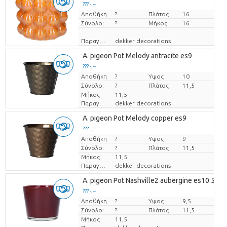
??? -,--
Αποθήκη
Τιμή ανά τεμάχιο
?
Πλάτος
16
Σύνολο:
?
Μήκος
16
Παραγωγός
dekker decorations
A. pigeon Pot Melody antracite es9
??? -,--
Αποθήκη
Τιμή ανά τεμάχιο
?
Υψος
10
Σύνολο:
?
Πλάτος
11,5
Μήκος
11,5
Παραγωγός
dekker decorations
A. pigeon Pot Melody copper es9
??? -,--
Αποθήκη
Τιμή ανά τεμάχιο
?
Υψος
9
Σύνολο:
?
Πλάτος
11,5
Μήκος
11,5
Παραγωγός
dekker decorations
A. pigeon Pot Nashville2 aubergine es10.5
??? -,--
Αποθήκη
Τιμή ανά τεμάχιο
?
Υψος
9,5
Σύνολο:
?
Πλάτος
11,5
Μήκος
11,5