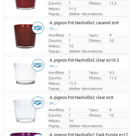
Σύνολο:
?
Πλάτος
11,5
Μήκος
11,5
Παραγωγός
dekker decorations
A. pigeon Pot Nashville2 caramel es9
??? -,--
Αποθήκη
Τιμή ανά τεμάχιο
?
Υψος
9
Σύνολο:
?
Πλάτος
10
Μήκος
10
Παραγωγός
dekker decorations
A. pigeon Pot Nashville2 clear es10.5
??? -,--
Αποθήκη
Τιμή ανά τεμάχιο
?
Υψος
9,5
Σύνολο:
?
Πλάτος
11,5
Μήκος
11,5
Παραγωγός
dekker decorations
A. pigeon Pot Nashville2 clear es9
??? -,--
Αποθήκη
Τιμή ανά τεμάχιο
?
Υψος
9
Σύνολο:
?
Πλάτος
10
Μήκος
10
Παραγωγός
dekker decorations
A. pigeon Pot Nashville2 Dark Purple es12cm