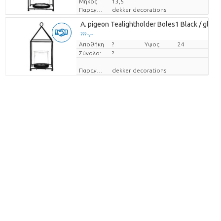
Μήκος
13,5
Παραγωγός
dekker decorations
A. pigeon Tealightholder Boles1 Black / glass
??? -,--
Αποθήκη
Τιμή ανά τεμάχιο
?
Υψος
24
Σύνολο:
?
Παραγωγός
dekker decorations