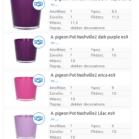
??? -,--
Αποθήκη
Τιμή ανά τεμάχιο
?
Υψος
9,5
Σύνολο:
?
Πλάτος
11,5
Μήκος
11,5
Παραγωγός
dekker decorations
A. pigeon Pot Nashville2 dark purple es9
??? -,--
Αποθήκη
Τιμή ανά τεμάχιο
?
Υψος
9
Σύνολο:
?
Πλάτος
10
Μήκος
10
Παραγωγός
dekker decorations
A. pigeon Pot Nashville2 erica es9
??? -,--
Αποθήκη
Τιμή ανά τεμάχιο
?
Υψος
9
Σύνολο:
?
Πλάτος
10
Μήκος
10
Παραγωγός
dekker decorations
A. pigeon Pot Nashville2 Lilac es9
??? -,--
Αποθήκη
Τιμή ανά τεμάχιο
?
Υψος
9
Σύνολο:
?
Πλάτος
10
Μήκος
10