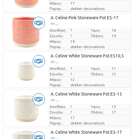
Μήκος
17
Παραγωγός
dekker decorations
A. Celine Pink Stoneware Pot ES-17
??? -,--
Αποθήκη
Τιμή ανά τεμάχιο
?
Υψος
18
Σύνολο:
?
Πλάτος
19
Μήκος
19
Παραγωγός
dekker decorations
A. Celine White Stoneware Pot ES10,5
??? -,--
Αποθήκη
Τιμή ανά τεμάχιο
?
Υψος
11
Σύνολο:
?
Πλάτος
12
Μήκος
12
Παραγωγός
dekker decorations
A. Celine White Stoneware Pot ES-15
??? -,--
Αποθήκη
Τιμή ανά τεμάχιο
?
Υψος
15
Σύνολο:
?
Πλάτος
17
Μήκος
17
Παραγωγός
dekker decorations
A. Celine White Stoneware Pot ES-17
??? -,--