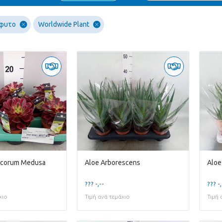
ύφυτο
Worldwide Plant
ecorum Medusa
Aloe Arborescens
Aloe
??? -,--
??? -,
χιο
Τιμή ανά τεμάχιο
Τιμή 