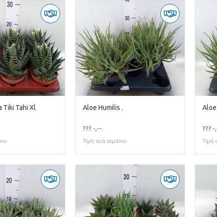
 Tiki Tahi Xl
Aloe Humilis .
Aloe 
??? -,--
??? -,
χιο
Τιμή ανά τεμάχιο
Τιμή 