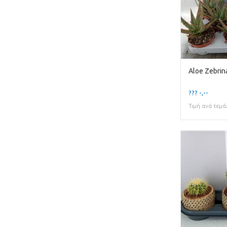
??? -,--
Τιμή ανά τεμά