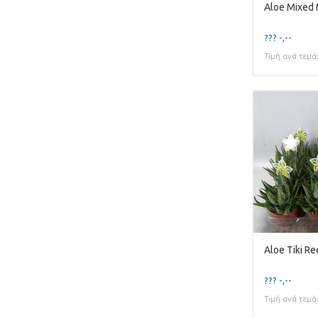
Aloe Mixed 
??? -,--
Τιμή ανά τεμά
Aloe Tiki Re
??? -,--
Τιμή ανά τεμά