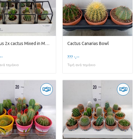
Cactus 2x cactus Mixed in Metalen Huisplanter
Cactus Canarias Bowl
--
??? -,--
ανά τεμάχιο
Τιμή ανά τεμάχιο