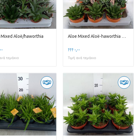
 Mixed Aloë/haworthia
Aloe Mixed Aloë-haworthia Mixed in 10 Cm Terracotta Kr
--
??? -,--
ανά τεμάχιο
Τιμή ανά τεμάχιο