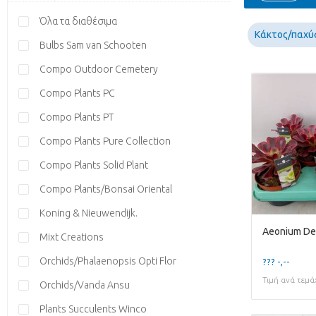
Όλα τα διαθέσιμα
Κάκτος/παχ
Bulbs Sam van Schooten
Compo Outdoor Cemetery
Compo Plants PC
Compo Plants PT
Compo Plants Pure Collection
Compo Plants Solid Plant
Compo Plants/Bonsai Oriental
Koning & Nieuwendijk.
Aeonium D
Mixt Creations
Orchids/Phalaenopsis Opti Flor
??? -,--
Τιμή ανά τεμά
Orchids/Vanda Ansu
Plants Succulents Winco