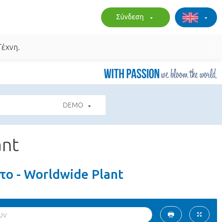
Σύνδεση
Τέχνη.
DEMO
ant
ο - Worldwide Plant