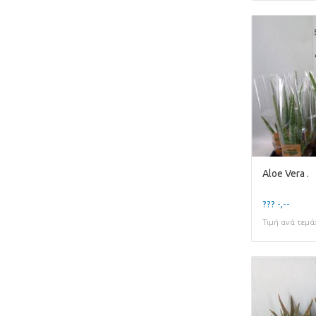
Aloe Vera .
??? -,--
Τιμή ανά τεμά