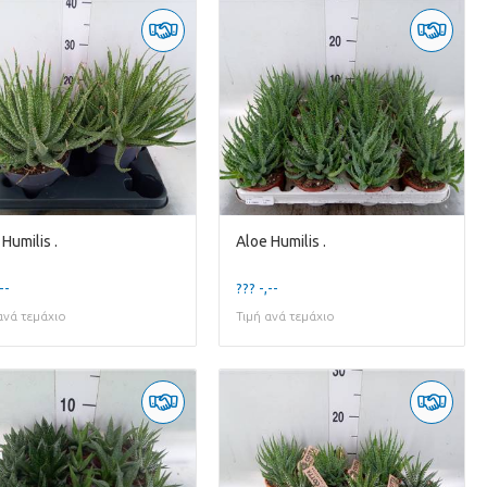
Humilis .
Aloe Humilis .
--
??? -,--
ανά τεμάχιο
Τιμή ανά τεμάχιο