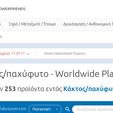
OWERFRIENDS
α
Ξηρό / Μεταξωτό / Έτοιμο
Διακόσμηση / Ανθοκομική 
ο
μένει: 11:47:15
Demo Heemskerk Flowers
ς/παχύφυτο - Worldwide Pl
υν
253
προϊόντα εντός
Κάκτος/παχύφυτ
Ταξινόμηση κατά
Περιγραφή