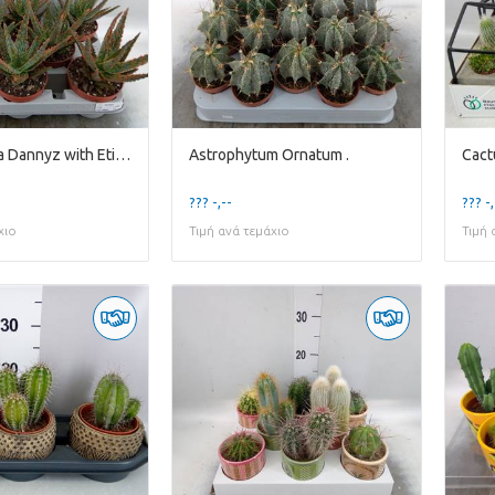
Aloe Zebrina Dannyz with Etiket
Astrophytum Ornatum .
??? -,--
??? -,
χιο
Τιμή ανά τεμάχιο
Τιμή 