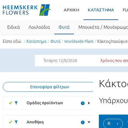
ΑΡΧΙΚΗ
ΚΑΤΆΣΤΗΜΑ
FL
Ειδικά
Λουλούδια
Φυτά
Μπουκέτα / Μονόχρωμ
Είστε εδώ:
Κατάστημα
Φυτά
Worldwide Plant
Κάκτος/παχύφυτ
Τετάρτη 12/8/2026
Χρόνος που απο
Κάκτο
Επαναφόρα φίλτρων
Υπάρχο
Ομάδες προϊόντων
Αποθήκη