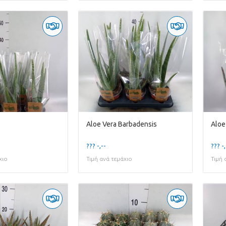
Aloe Vera Barbadensis
Aloe
??? -,--
??? -,
χιο
Τιμή ανά τεμάχιο
Τιμή 