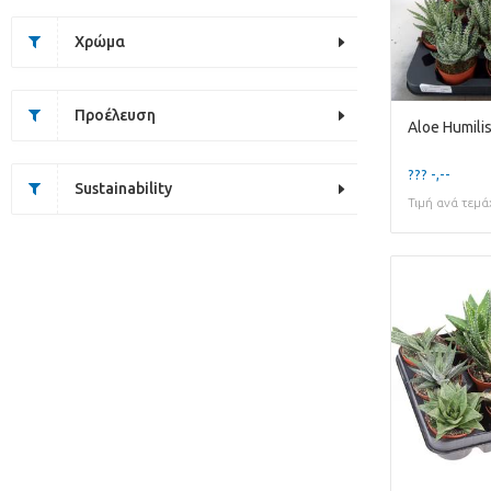
Χρώμα
Προέλευση
Aloe Humili
??? -,--
Sustainability
Τιμή ανά τεμά