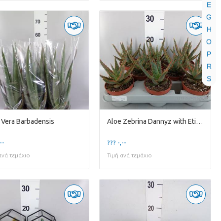
E
G
H
O
P
R
S
 Vera Barbadensis
Aloe Zebrina Dannyz with Etiket
--
??? -,--
ανά τεμάχιο
Τιμή ανά τεμάχιο