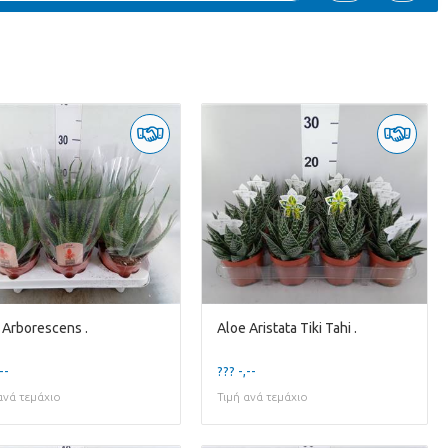
 Arborescens .
Aloe Aristata Tiki Tahi .
--
??? -,--
ανά τεμάχιο
Τιμή ανά τεμάχιο