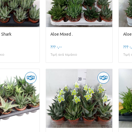
s Shark
Aloe Mixed .
Aloe
??? -,--
??? -,
χιο
Τιμή ανά τεμάχιο
Τιμή 