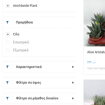
Worldwide Plant
Προμήθεια
Όλα
Εσωτερικά
Εξωτερικά
Aloe Aristata
??? -,--
Χαρακτηριστικά
Τιμή ανά τεμά
Φίλτρο σε ύψος
Φίλτρο σε μέγεθος δοχείου