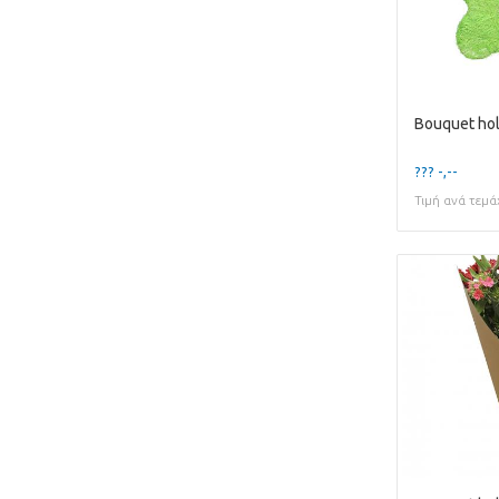
??? -,--
Τιμή ανά τεμά