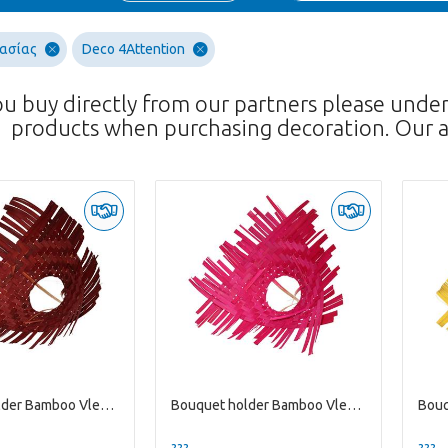
υασίας
Deco 4Attention
ou buy directly from our partners please unde
products when purchasing decoration. Our a
Bouquet holder Bamboo Vlecht D25cm
Bouquet holder Bamboo Vlecht D25cm
??? -,--
??? -,