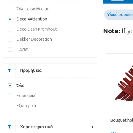
Όλα τα διαθέσιμα
Υλικό συσκε
Deco 4Attention
Deco Daan Kromhout
Note:
If y
Dekker Decoration
Floran
Προμήθεια
Όλα
Εσωτερικά
Εξωτερικά
Χαρακτηριστικά
??? -,--