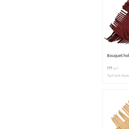
??? -,--
Τιμή ανά τεμά