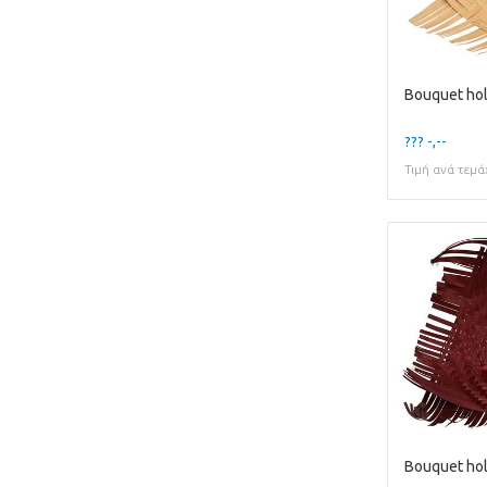
??? -,--
Τιμή ανά τεμά