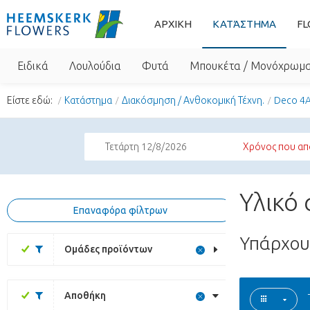
ΑΡΧΙΚΗ
ΚΑΤΆΣΤΗΜΑ
FL
Ειδικά
Λουλούδια
Φυτά
Μπουκέτα / Μονόχρωμ
Είστε εδώ:
Κατάστημα
Διακόσμηση / Ανθοκομική Τέχνη.
Deco 4A
Τετάρτη 12/8/2026
Χρόνος που απο
Υλικό
Επαναφόρα φίλτρων
Υπάρχο
Ομάδες προϊόντων
Αποθήκη