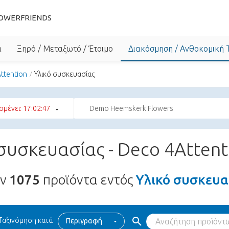
OWERFRIENDS
α
Ξηρό / Μεταξωτό / Έτοιμο
Διακόσμηση / Ανθοκομική 
ttention
Υλικό συσκευασίας
μένει: 17:02:46
Demo Heemskerk Flowers
 συσκευασίας - Deco 4Attent
υν
1075
προϊόντα εντός
Υλικό συσκευα
Ταξινόμηση κατά
Περιγραφή