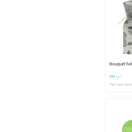
??? -,--
Τιμή ανά τεμά