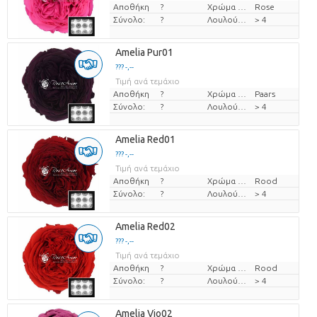
Αποθήκη
?
Χρώμα λουλουδιών
Rose
Σύνολο:
?
Λουλούδι διαμ
> 4
Amelia Pur01
??? -,--
Τιμή ανά τεμάχιο
Αποθήκη
?
Χρώμα λουλουδιών
Paars
Σύνολο:
?
Λουλούδι διαμ
> 4
Amelia Red01
??? -,--
Τιμή ανά τεμάχιο
Αποθήκη
?
Χρώμα λουλουδιών
Rood
Σύνολο:
?
Λουλούδι διαμ
> 4
Amelia Red02
??? -,--
Τιμή ανά τεμάχιο
Αποθήκη
?
Χρώμα λουλουδιών
Rood
Σύνολο:
?
Λουλούδι διαμ
> 4
Amelia Vio02