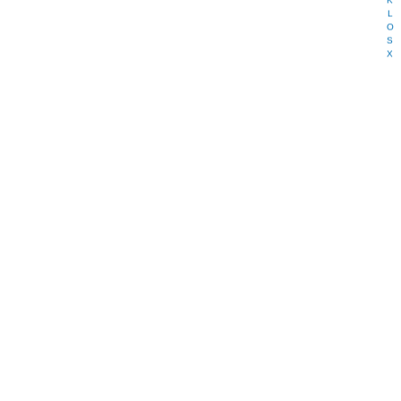
K
L
O
S
X