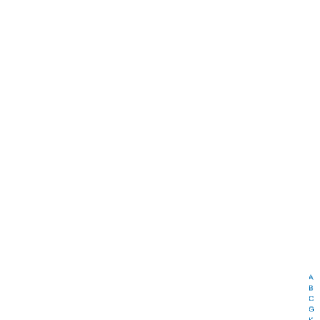
A
B
C
G