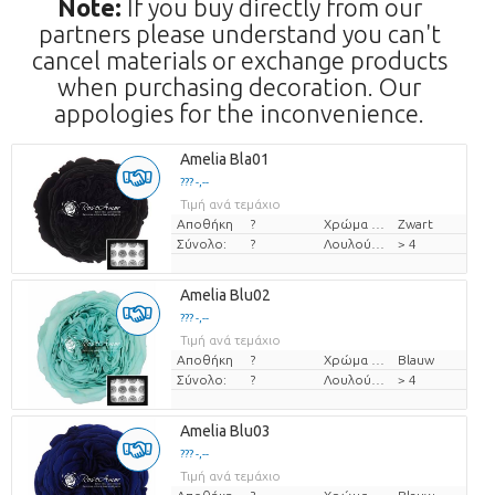
Note:
If you buy directly from our
partners please understand you can't
cancel materials or exchange products
when purchasing decoration. Our
appologies for the inconvenience.
Amelia Bla01
??? -,--
Τιμή ανά τεμάχιο
Αποθήκη
?
Χρώμα λουλουδιών
Zwart
Σύνολο:
?
Λουλούδι διαμ
> 4
Amelia Blu02
??? -,--
Τιμή ανά τεμάχιο
Αποθήκη
?
Χρώμα λουλουδιών
Blauw
Σύνολο:
?
Λουλούδι διαμ
> 4
Amelia Blu03
??? -,--
Τιμή ανά τεμάχιο