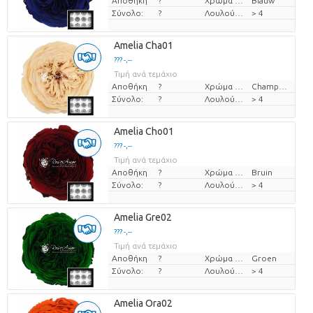
Αποθήκη
?
Χρώμα λουλουδιών
Blauw
Σύνολο:
?
Λουλούδι διαμ
> 4
Amelia Cha01
??? -,--
Τιμή ανά τεμάχιο
Αποθήκη
?
Χρώμα λουλουδιών
Champagne
Σύνολο:
?
Λουλούδι διαμ
> 4
Amelia Cho01
??? -,--
Τιμή ανά τεμάχιο
Αποθήκη
?
Χρώμα λουλουδιών
Bruin
Σύνολο:
?
Λουλούδι διαμ
> 4
Amelia Gre02
??? -,--
Τιμή ανά τεμάχιο
Αποθήκη
?
Χρώμα λουλουδιών
Groen
Σύνολο:
?
Λουλούδι διαμ
> 4
Amelia Ora02