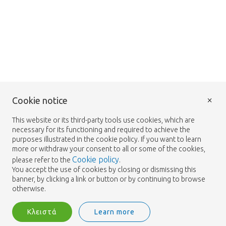
×
Cookie notice
This website or its third-party tools use cookies, which are
necessary for its functioning and required to achieve the
purposes illustrated in the cookie policy. If you want to learn
more or withdraw your consent to all or some of the cookies,
Cookie policy
please refer to the
.
You accept the use of cookies by closing or dismissing this
banner, by clicking a link or button or by continuing to browse
otherwise.
Κλειστά
Learn more