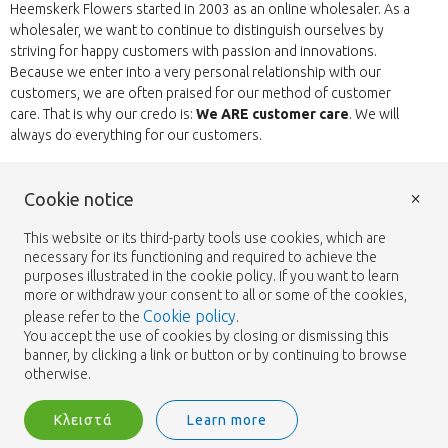
Heemskerk Flowers started in 2003 as an online wholesaler. As a
wholesaler, we want to continue to distinguish ourselves by
striving for happy customers with passion and innovations.
Because we enter into a very personal relationship with our
customers, we are often praised for our method of customer
care. That is why our credo is:
We ARE customer care
. We will
always do everything for our customers.
Wide product range
×
Cookie notice
We are wholesalers; A commercial wholesaler that specializes in
supplying florists, wholesalers and flying Dutchmen lorries. Every
This website or its third-party tools use cookies, which are
day our buyers are looking for the best quality products at the
necessary for its functioning and required to achieve the
best price. Call it our mission, see it as our passion. The buyers of
purposes illustrated in the cookie policy. If you want to learn
Heemskerk Flowers rising early every weekday to source the very
more or withdraw your consent to all or some of the cookies,
best quality for you and your customers. As our network is
Cookie policy
please refer to the
.
enormous we have arguably the largest selection of all. You can
You accept the use of cookies by closing or dismissing this
choose daily out of more then 2000 varieties of flowers. View our
banner, by clicking a link or button or by continuing to browse
wide range of flowers and plants in our web-shop and place your
otherwise.
order online
Κλειστά
Learn more