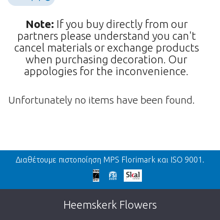
Note:
If you buy directly from our
partners please understand you can't
cancel materials or exchange products
when purchasing decoration. Our
appologies for the inconvenience.
Unfortunately no items have been found.
Πίσω
Διαθέτουμε πιστοποίηση MPS Florimark και ISO 9001.
We're sorry
This page does not exist. Click on the
Heemskerk Flowers
button below to return to the shop.