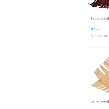
??? -,--
Τιμή ανά τεμά