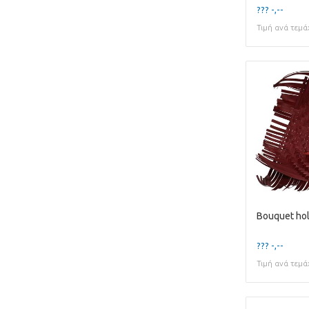
??? -,--
Τιμή ανά τεμά
??? -,--
Τιμή ανά τεμά