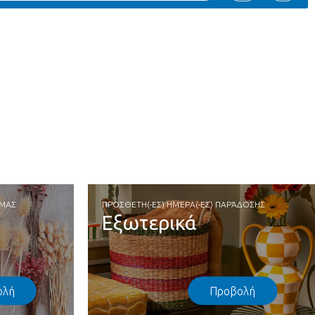
 ΜΑΣ
ΠΡΌΣΘΕΤΗ(-ΕΣ) ΗΜΈΡΑ(-ΕΣ) ΠΑΡΆΔΟΣΗΣ
Εξωτερικά
ολή
Προβολή