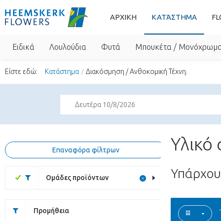
ΑΡΧΙΚΗ
ΚΑΤΆΣΤΗΜΑ
FL
Ειδικά
Λουλούδια
Φυτά
Μπουκέτα / Μονόχρωμ
Είστε εδώ:
Κατάστημα
Διακόσμηση / Ανθοκομική Τέχνη.
Δευτέρα 10/8/2026
Υλικό
Επαναφόρα φίλτρων
Υπάρχο
Ομάδες προϊόντων
Προμήθεια