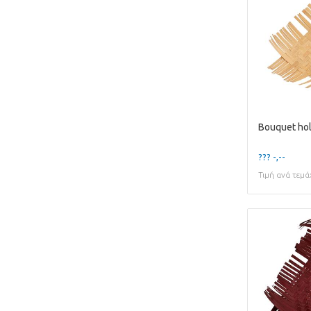
??? -,--
Τιμή ανά τεμά