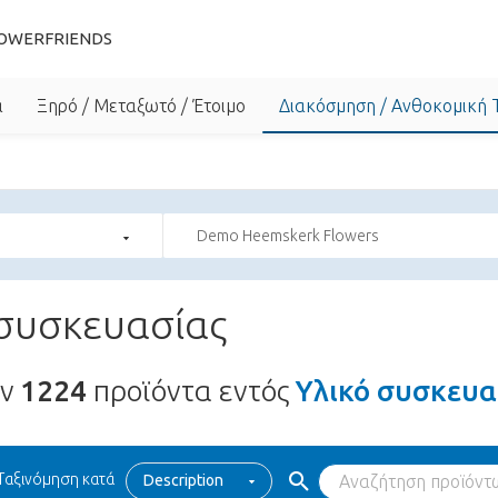
OWERFRIENDS
α
Ξηρό / Μεταξωτό / Έτοιμο
Διακόσμηση / Ανθοκομική 
Demo Heemskerk Flowers
 συσκευασίας
υν
1224
προϊόντα εντός
Υλικό συσκευα
Ταξινόμηση κατά
Description