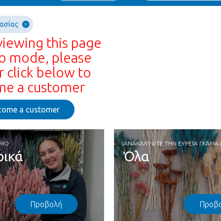
υασίας
viewing this page
o mode, please
r click below to
e a customer
come a customer
ΙΜΟ
ΑΝΑΚΑΛΎΨΤΕ ΤΗΝ ΕΥΡΕΊΑ ΓΚΆΜΑ
ρικά
Όλα
Προβολή
Προβ