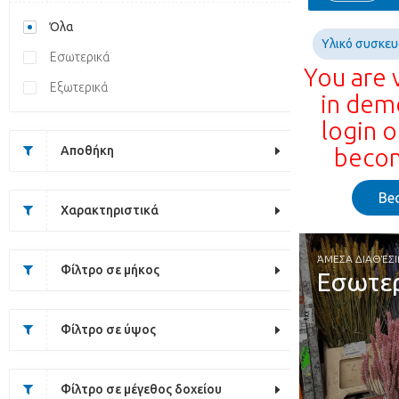
Όλα
Υλικό συσκε
Εσωτερικά
You are 
Εξωτερικά
in dem
login o
Αποθήκη
becom
Be
Χαρακτηριστικά
ΆΜΕΣΑ ΔΙΑΘΈΣ
Φίλτρο σε μήκος
Εσωτε
Φίλτρο σε ύψος
Φίλτρο σε μέγεθος δοχείου