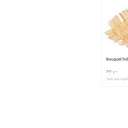
??? -,--
Τιμή ανά τεμά